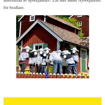
Intresserad av nybörjarkurs? Läs mer under Nybörjarkurs
för biodlare.