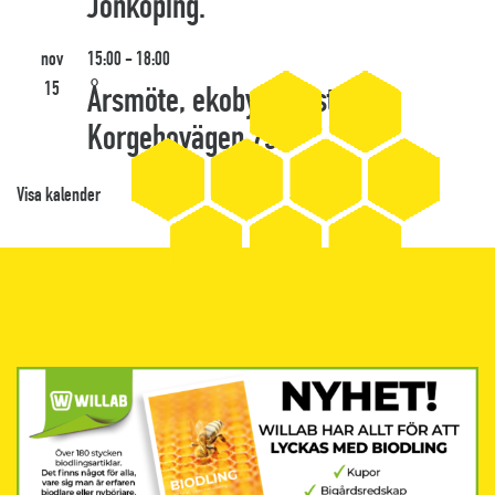
Jönköping.
nov
15:00
-
18:00
15
Årsmöte, ekobyns bystuga,
Korgebovägen 75
Visa kalender