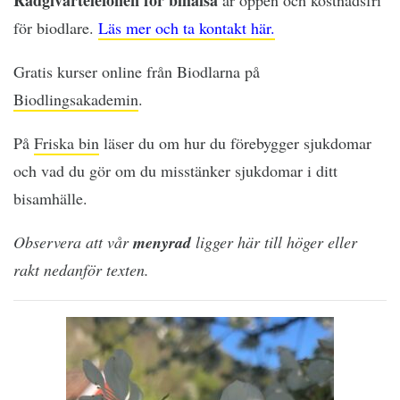
Rådgivartelefonen
för
bihälsa
är öppen och kostnadsfri
för biodlare.
Läs mer och ta kontakt här.
Gratis kurser online från Biodlarna på
Biodlingsakademin
.
På
Friska bin
läser du om hur du förebygger sjukdomar
och vad du gör om du misstänker sjukdomar i ditt
bisamhälle.
Observera att vår
menyrad
ligger här till höger eller
rakt nedanför texten.